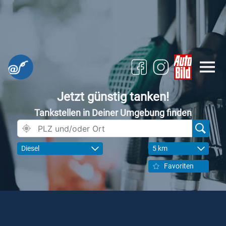
Jetzt günstig tanken!
Tankstellen in Deiner Umgebung finden
Diesel
5 km
Favoriten