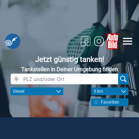
Jetzt günstig tanken!
Tankstellen in Deiner Umgebung finden
Diesel
5 km
Favoriten