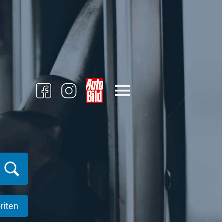
riten