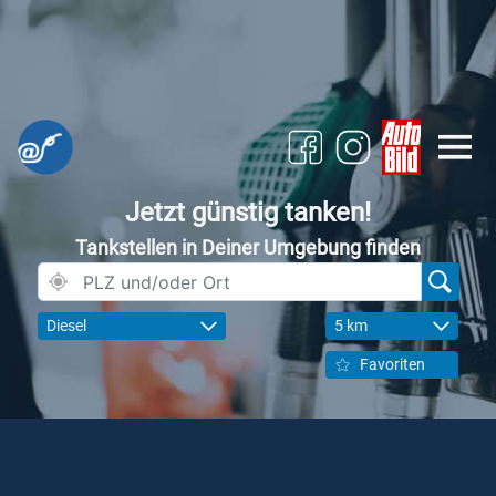
Jetzt günstig tanken!
Tankstellen in Deiner Umgebung finden
Diesel
5 km
Favoriten