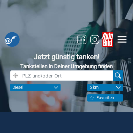
Jetzt günstig tanken!
Tankstellen in Deiner Umgebung finden
Diesel
5 km
Favoriten