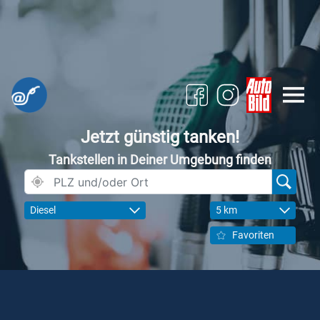
Jetzt günstig tanken!
Tankstellen in Deiner Umgebung finden
Diesel
5 km
Favoriten