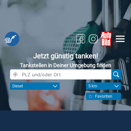
Jetzt günstig tanken!
Tankstellen in Deiner Umgebung finden
Diesel
5 km
Favoriten