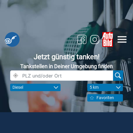
Jetzt günstig tanken!
Tankstellen in Deiner Umgebung finden
Diesel
5 km
Favoriten