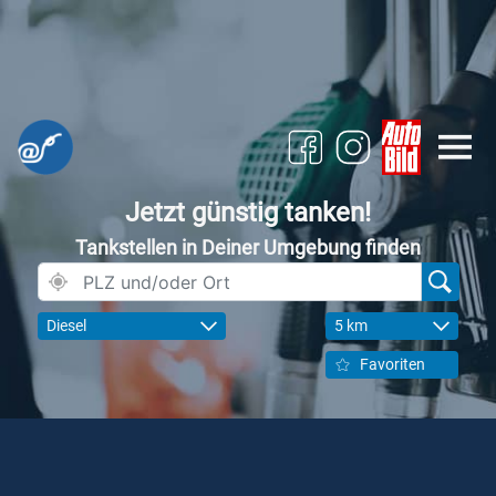
Jetzt günstig tanken!
Tankstellen in Deiner Umgebung finden
Diesel
5 km
Favoriten