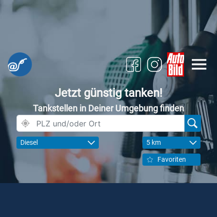
Jetzt günstig tanken!
Tankstellen in Deiner Umgebung finden
Diesel
5 km
Favoriten