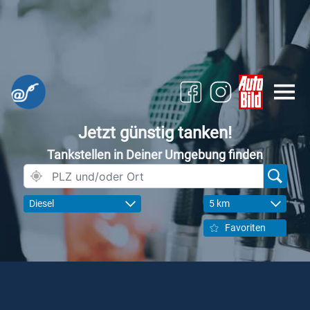
Jetzt günstig tanken!
Tankstellen in Deiner Umgebung finden
Diesel
5 km
Favoriten