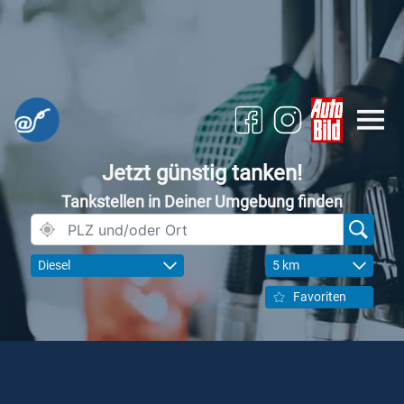
Jetzt günstig tanken!
Tankstellen in Deiner Umgebung finden
Diesel
5 km
Favoriten