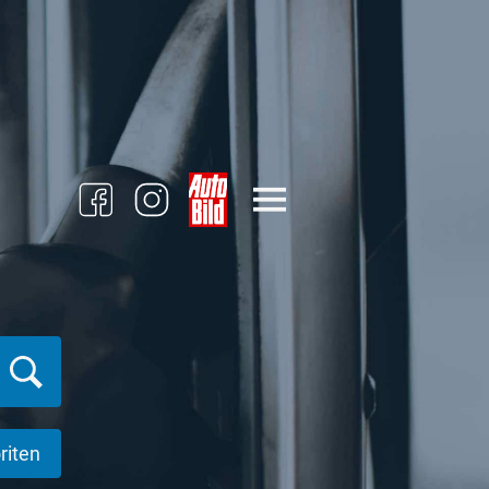
riten