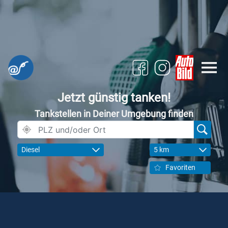
Jetzt günstig tanken!
Tankstellen in Deiner Umgebung finden
Diesel
5 km
Favoriten