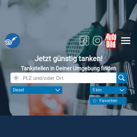
Jetzt günstig tanken!
Tankstellen in Deiner Umgebung finden
Diesel
5 km
Favoriten