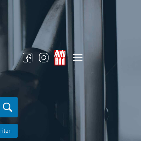
riten