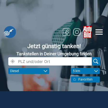
Jetzt günstig tanken!
Tankstellen in Deiner Umgebung finden
Diesel
5 km
Favoriten