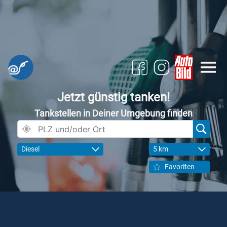
Jetzt günstig tanken!
Tankstellen in Deiner Umgebung finden
Diesel
5 km
Favoriten