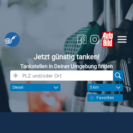
Jetzt günstig tanken!
Tankstellen in Deiner Umgebung finden
Diesel
5 km
Favoriten