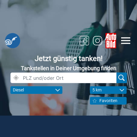
Jetzt günstig tanken!
Tankstellen in Deiner Umgebung finden
Diesel
5 km
Favoriten