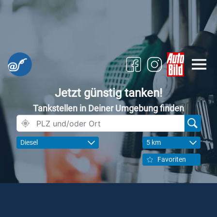
Jetzt günstig tanken!
Tankstellen in Deiner Umgebung finden
Diesel
5 km
Favoriten