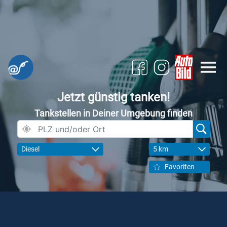
Jetzt günstig tanken!
Tankstellen in Deiner Umgebung finden
Diesel
5 km
Favoriten