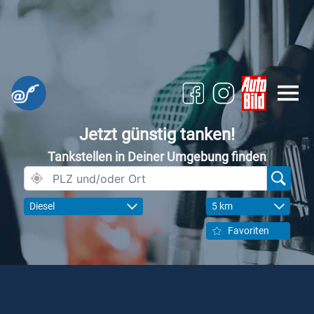
Jetzt günstig tanken!
Tankstellen in Deiner Umgebung finden
Diesel
5 km
Favoriten