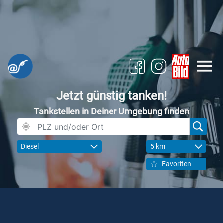
Jetzt günstig tanken!
Tankstellen in Deiner Umgebung finden
Diesel
5 km
Favoriten