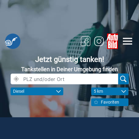
Jetzt günstig tanken!
Tankstellen in Deiner Umgebung finden
Diesel
5 km
Favoriten