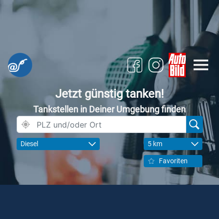
Jetzt günstig tanken!
Tankstellen in Deiner Umgebung finden
Diesel
5 km
Favoriten