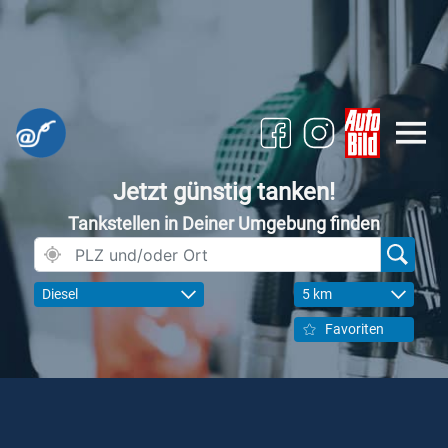
Jetzt günstig tanken!
Tankstellen in Deiner Umgebung finden
Diesel
5 km
Favoriten