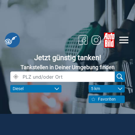
Jetzt günstig tanken!
Tankstellen in Deiner Umgebung finden
Diesel
5 km
Favoriten