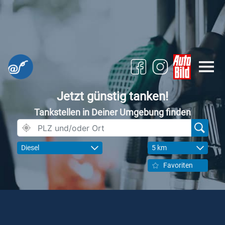
Jetzt günstig tanken!
Tankstellen in Deiner Umgebung finden
Diesel
5 km
Favoriten