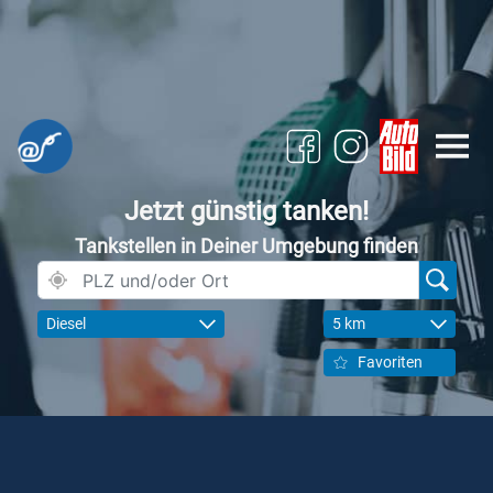
Jetzt günstig tanken!
Tankstellen in Deiner Umgebung finden
Diesel
5 km
Favoriten