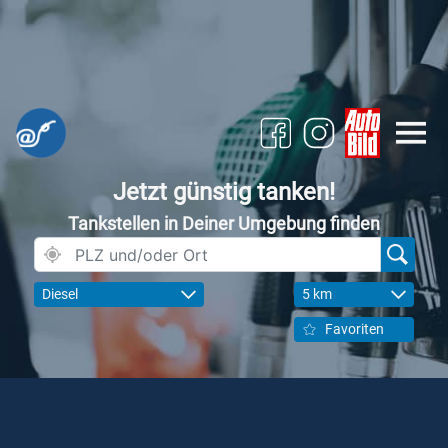
Jetzt günstig tanken!
Tankstellen in Deiner Umgebung finden
Diesel
5 km
Favoriten