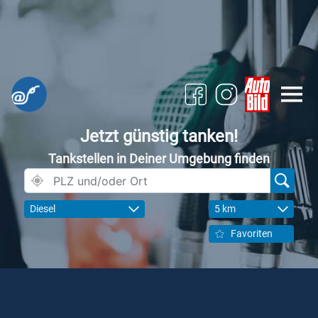
Jetzt günstig tanken!
Tankstellen in Deiner Umgebung finden
Diesel
5 km
Favoriten