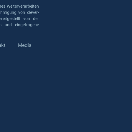
es Weiterverarbeiten
ehmigung von clever-
eitgestellt von der
os und eingetragene
akt
Media