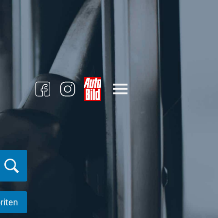
riten