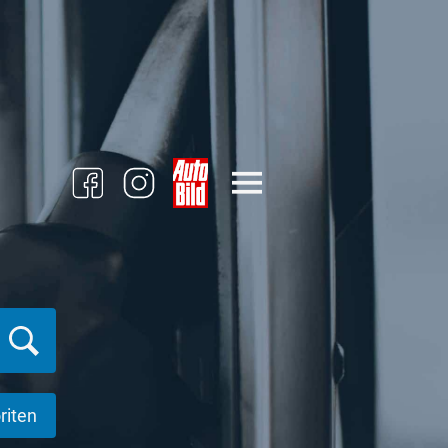
riten