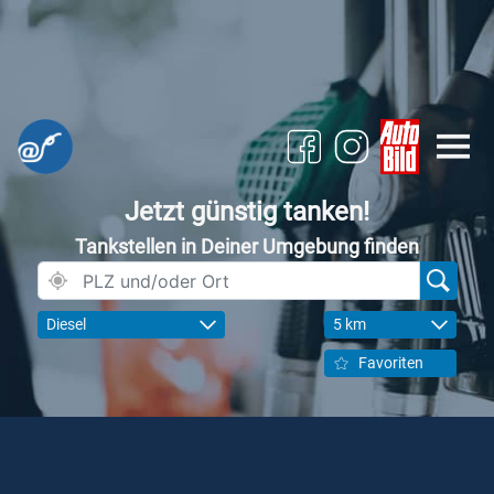
Jetzt günstig tanken!
Tankstellen in Deiner Umgebung finden
Diesel
5 km
Favoriten