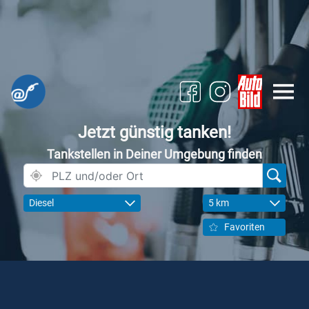
Jetzt günstig tanken!
Tankstellen in Deiner Umgebung finden
Diesel
5 km
Favoriten