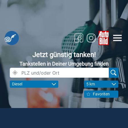
Jetzt günstig tanken!
Tankstellen in Deiner Umgebung finden
Diesel
5 km
Favoriten