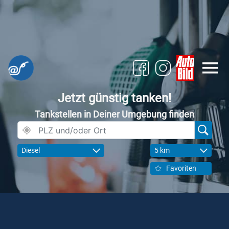
Jetzt günstig tanken!
Tankstellen in Deiner Umgebung finden
Diesel
5 km
Favoriten