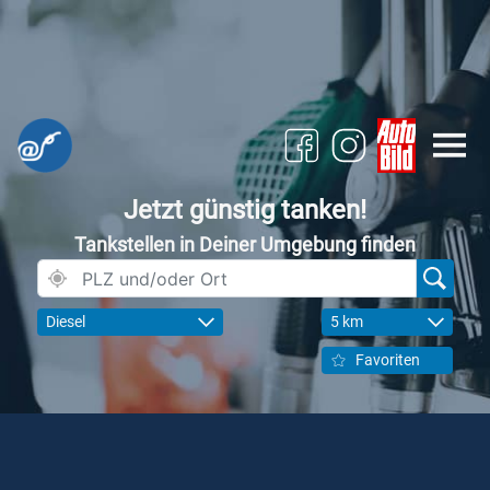
Jetzt günstig tanken!
Tankstellen in Deiner Umgebung finden
Diesel
5 km
Favoriten