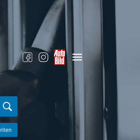
riten