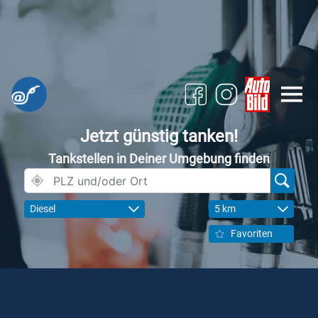
Jetzt günstig tanken!
Tankstellen in Deiner Umgebung finden
Diesel
5 km
Favoriten