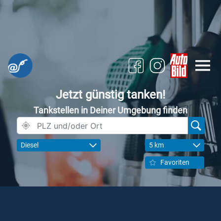
Jetzt günstig tanken!
Tankstellen in Deiner Umgebung finden
Diesel
5 km
Favoriten