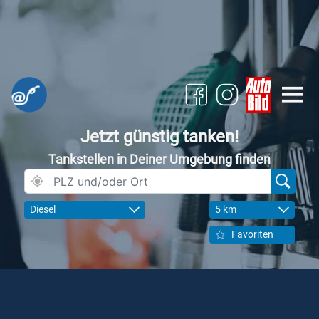
Jetzt günstig tanken!
Tankstellen in Deiner Umgebung finden
Diesel
5 km
Favoriten