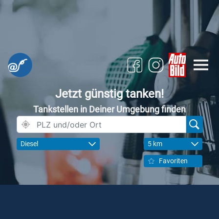
Jetzt günstig tanken!
Tankstellen in Deiner Umgebung finden
Diesel
5 km
Favoriten