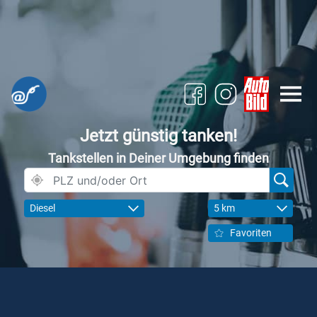
Jetzt günstig tanken!
Tankstellen in Deiner Umgebung finden
Diesel
5 km
Favoriten