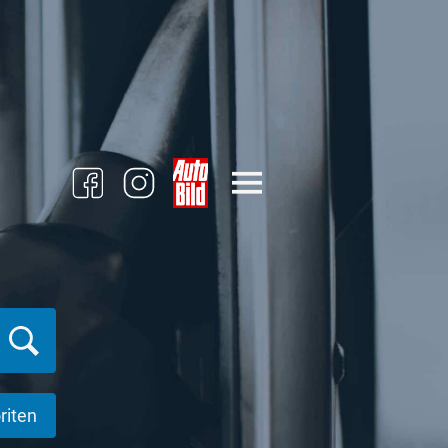
riten