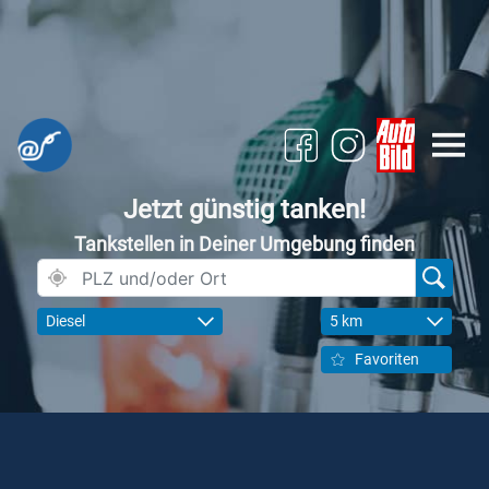
Jetzt günstig tanken!
Tankstellen in Deiner Umgebung finden
Diesel
5 km
Favoriten