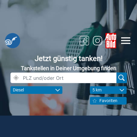
Jetzt günstig tanken!
Tankstellen in Deiner Umgebung finden
Diesel
5 km
Favoriten