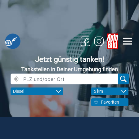
Jetzt günstig tanken!
Tankstellen in Deiner Umgebung finden
Diesel
5 km
Favoriten