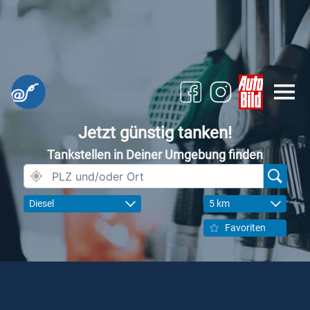
Jetzt günstig tanken!
Tankstellen in Deiner Umgebung finden
Diesel
5 km
Favoriten